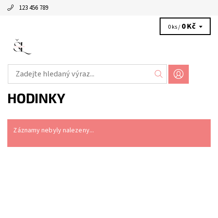
123 456 789
0 Kč
0 ks /
HODINKY
Záznamy nebyly nalezeny...