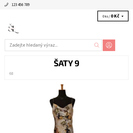
123 456 789
0 Kč
0 ks /
ŠATY 9
68