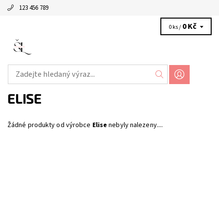
123 456 789
0 Kč
0 ks /
ELISE
Žádné produkty od výrobce
Elise
nebyly nalezeny....