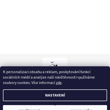
K personalizaci obsahu a reklam, poskytování funkcí
sociálních médií a analýze naší návštěvnosti využíváme
soubory cookies. Více informací
zde
.
NASTAVENÍ
2026 © Můj e-shop, všechna práva vyhrazena
Upravit nastavení
cookies
Vytvořil Shoptet