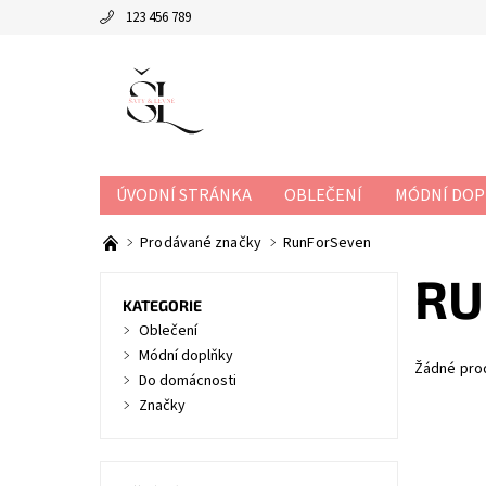
123 456 789
ÚVODNÍ STRÁNKA
OBLEČENÍ
MÓDNÍ DOP
Prodávané značky
RunForSeven
RU
KATEGORIE
Oblečení
Módní doplňky
Žádné pro
Do domácnosti
Značky