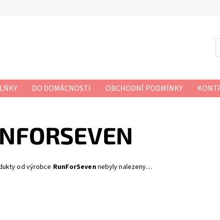
LŇKY
DO DOMÁCNOSTI
OBCHODNÍ PODMÍNKY
KONT
NFORSEVEN
dukty od výrobce
RunForSeven
nebyly nalezeny....