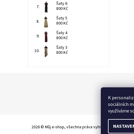
Šaty 6
800 Kč
Šaty 5
800 Kč
Šaty 4
800 Kč
Šaty 3
800 Kč
K personaliz
sociálních m
využíváme so
NASTAVE
2026 © Můj e-shop, všechna práva vyhrazena
Upravit nas