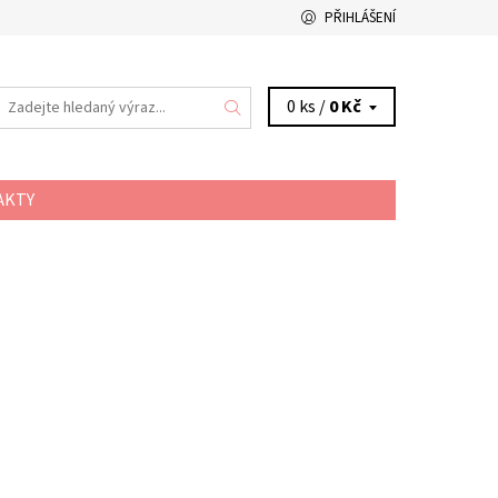
PŘIHLÁŠENÍ
0 ks /
0 Kč
AKTY