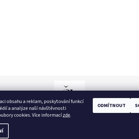
aci obsahu a reklam, poskytování funkcí
ODMÍTNOUT
S
édií a analýze naší návštěvnosti
ubory cookies. Více informací
zde
.
NÍ
tavení cookies